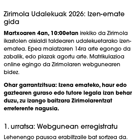
Zirimola Udalekuak 2026: Izen-emate
gida
Martxoaren 4an, 10:00etan
irekiko da Zirimola
ikastolen aisialdi taldearen udalekuetarako izen-
ematea. Epea maiatzaren 14ra arte egongo da
zabalik, edo plazak agortu arte. Matrikulazioa
online egingo da Zirimolaren webgunearen
bidez.
Ohar garrantzitsua: Izena emateko, haur edo
gaztearen guraso edo tutore legala izan behar
duzu, zu izango baitzara Zirimolarentzat
erreferente nagusia.
1. urratsa: Webgunean erregistratu
Lehenengo pausoa erabiltzaile bat sortzea da.