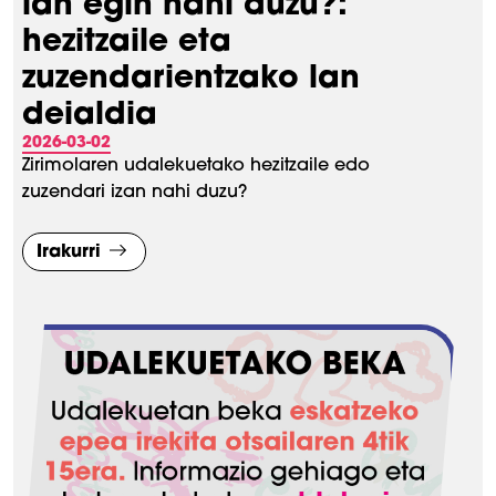
lan egin nahi duzu?:
hezitzaile eta
zuzendarientzako lan
deialdia
2026-03-02
Zirimolaren udalekuetako hezitzaile edo
zuzendari izan nahi duzu?
Irakurri