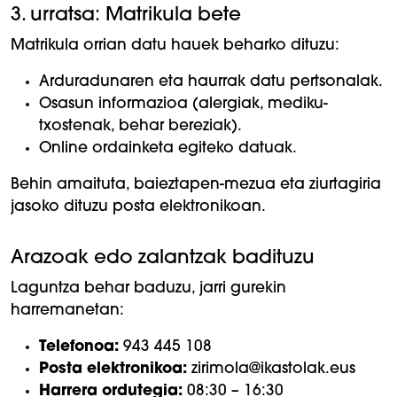
3. urratsa: Matrikula bete
Matrikula orrian datu hauek beharko dituzu:
Arduradunaren eta haurrak datu pertsonalak.
Osasun informazioa (alergiak, mediku-
txostenak, behar bereziak).
Online ordainketa egiteko datuak.
Behin amaituta, baieztapen-mezua eta ziurtagiria
jasoko dituzu posta elektronikoan.
Arazoak edo zalantzak badituzu
Laguntza behar baduzu, jarri gurekin
harremanetan:
Telefonoa:
943 445 108
Posta elektronikoa:
zirimola@ikastolak.eus
Harrera ordutegia:
08:30 – 16:30