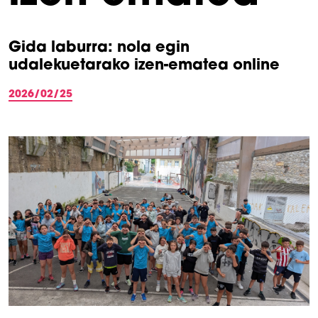
Gida laburra: nola egin
udalekuetarako izen-ematea online
2026/02/25