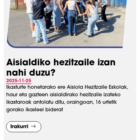
Aisialdiko hezitzaile izan
nahi duzu?
2025-11-25
Ikasturte honetarako ere Aisiola Hezitzaile Eskolak,
haur eta gazteen aisialdirako hezitzaile izateko
ikastaroak antolatu ditu, oraingoan, 16 urtetik
gorako ikasleei biderat
Irakurri