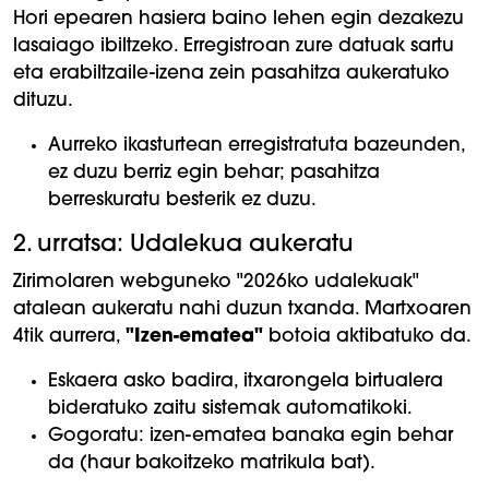
Hori epearen hasiera baino lehen egin dezakezu
lasaiago ibiltzeko. Erregistroan zure datuak sartu
eta erabiltzaile-izena zein pasahitza aukeratuko
dituzu.
Aurreko ikasturtean erregistratuta bazeunden,
ez duzu berriz egin behar; pasahitza
berreskuratu besterik ez duzu.
2. urratsa: Udalekua aukeratu
Zirimolaren webguneko "2026ko udalekuak"
atalean aukeratu nahi duzun txanda. Martxoaren
4tik aurrera,
"Izen-ematea"
botoia aktibatuko da.
Eskaera asko badira, itxarongela birtualera
bideratuko zaitu sistemak automatikoki.
Gogoratu: izen-ematea banaka egin behar
da (haur bakoitzeko matrikula bat).