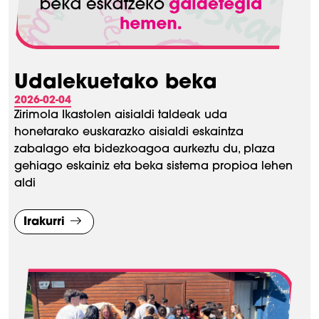
Udalekuetako beka
2026-02-04
Zirimola Ikastolen aisialdi taldeak uda
honetarako euskarazko aisialdi eskaintza
zabalago eta bidezkoagoa aurkeztu du, plaza
gehiago eskainiz eta beka sistema propioa lehen
aldi
Irakurri