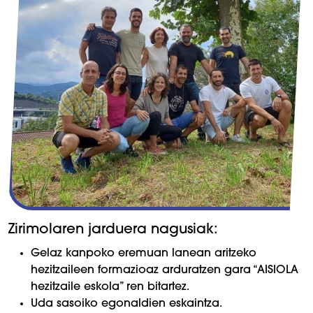
Zirimolaren jarduera nagusiak:
Gelaz kanpoko eremuan lanean aritzeko
hezitzaileen formazioaz arduratzen gara “AISIOLA
hezitzaile eskola” ren bitartez.
Uda sasoiko egonaldien eskaintza.