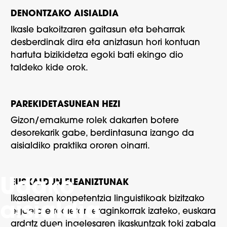
DENONTZAKO AISIALDIA
Ikasle bakoitzaren gaitasun eta beharrak
desberdinak dira eta aniztasun hori kontuan
hartuta bizikidetza egoki bati ekingo dio
taldeko kide orok.
PAREKIDETASUNEAN HEZI
Gizon/emakume rolek dakarten botere
desorekarik gabe, berdintasuna izango da
aisialdiko praktika ororen oinarri.
Udako
EUSKALDUN ELEANIZTUNAK
Ikaslearen konpetentzia linguistikoak bizitzako
aisialdia
egoera errealetan eraginkorrak izateko, euskara
ardatz duen ingelesaren ikaskuntzak toki zabala