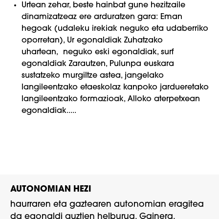
Urtean zehar, beste hainbat gune hezitzaile
dinamizatzeaz ere arduratzen gara: Eman
hegoak (udaleku irekiak neguko eta udaberriko
oporretan), Ur egonaldiak Zuhatzako
uhartean, neguko eski egonaldiak, surf
egonaldiak Zarautzen, Pulunpa euskara
sustatzeko murgiltze astea, jangelako
langileentzako etaeskolaz kanpoko jardueretako
langileentzako formazioak, Alloko aterpetxean
egonaldiak.....
AUTONOMIAN HEZI
haurraren eta gaztearen autonomian eragitea
da egonaldi guztien helburua. Gainera,