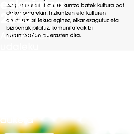
eskaintza
du gure eskaintzan. Hizkuntza batek kultura bat
dakar berarekin, hizkuntzen eta kulturen
2023
aniztasunari lekua eginez, elkar ezagutuz eta
bizipenak pilatuz, komunitateak bi
Adi! Aurten
noranzkoetan aberasten dira.
udaleku
itxietan
haurrak
banaka,
binaka edo
hirunaka
matrikulatzeko
aukera