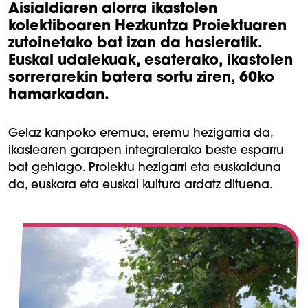
Aisialdiaren alorra ikastolen
kolektiboaren Hezkuntza Proiektuaren
zutoinetako bat izan da hasieratik.
Euskal udalekuak, esaterako, ikastolen
sorrerarekin batera sortu ziren, 60ko
hamarkadan.
Gelaz kanpoko eremua, eremu hezigarria da,
ikaslearen garapen integralerako beste esparru
bat gehiago. Proiektu hezigarri eta euskalduna
da, euskara eta euskal kultura ardatz dituena.