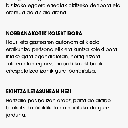
bizitzako egoera errealak bizitzeko denbora eta
eremua da aisialdiarena.
NORBANAKOTIK KOLEKTIBORA
Haur eta gaztearen autonomiatik edo
eraikuntza pertsonaletik eraikuntza kolektibora
iritsiko gara egonaldietan, herrigintzara.
Taldean lan eginez, erabaki kolektiboak
errespetatzea izanik gure iparrorratza.
EKINTZAILETASUNEAN HEZI
Hartzaile pasibo izan ordez, partaide aktibo
bilakatzeko praktiketan oinarrituko da gure
jarduna.