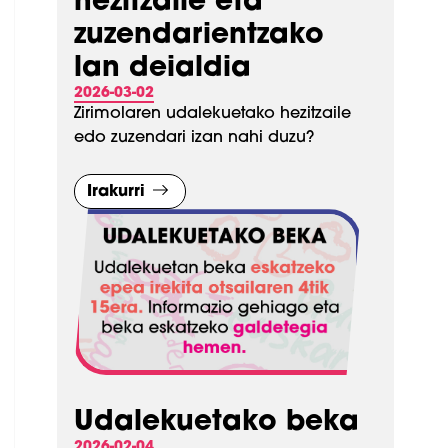
hezitzaile eta
zuzendarientzako
lan deialdia
2026-03-02
Zirimolaren udalekuetako hezitzaile
edo zuzendari izan nahi duzu?
Irakurri
Udalekuetako beka
2026-02-04