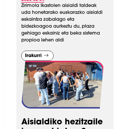
Zirimola Ikastolen aisialdi taldeak
uda honetarako euskarazko aisialdi
eskaintza zabalago eta
bidezkoagoa aurkeztu du, plaza
gehiago eskainiz eta beka sistema
propioa lehen aldi
Irakurri
Aisialdiko hezitzaile