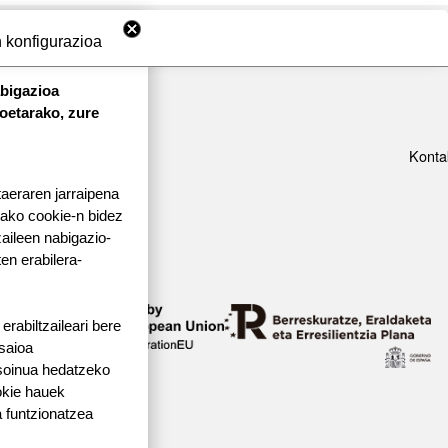
 konfigurazioa
abigazioa
koetarako, zure
Konta
taeraren jarraipena
tako cookie-n bidez
aileen nabigazio-
ten erabilera-
rabiltzaileari bere
 saioa
 soinua hedatzeko
okie hauek
 funtzionatzea