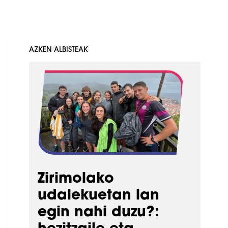
AZKEN ALBISTEAK
Zirimolako
udalekuetan lan
egin nahi duzu?: