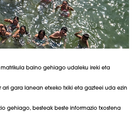
0 matrikula baino gehiago udaleku ireki eta
 ari gara lanean etxeko txiki eta gazteei uda ezin
io gehiago, besteak beste informazio txostena