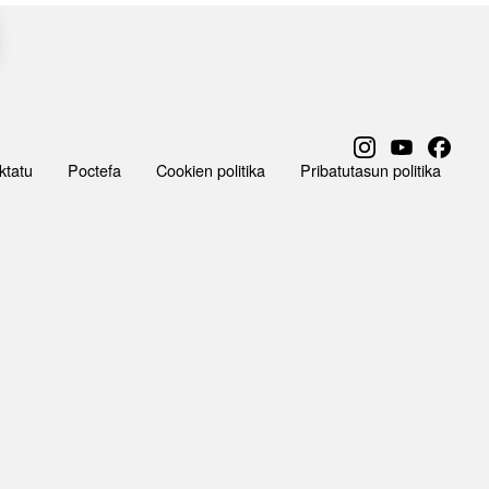
ktatu
Poctefa
Cookien politika
Pribatutasun politika