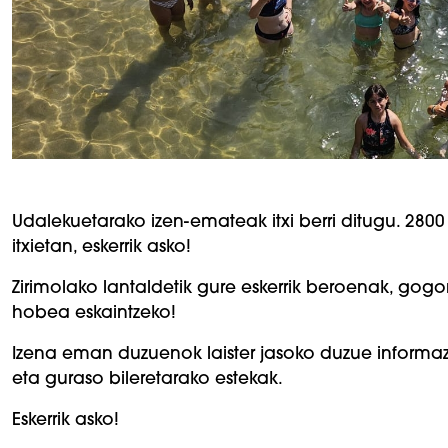
Udalekuetarako izen-emateak itxi berri ditugu. 280
itxietan, eskerrik asko!
Zirimolako lantaldetik gure eskerrik beroenak, gogor
hobea eskaintzeko!
Izena eman duzuenok laister jasoko duzue informaz
eta guraso bileretarako estekak.
Eskerrik asko!