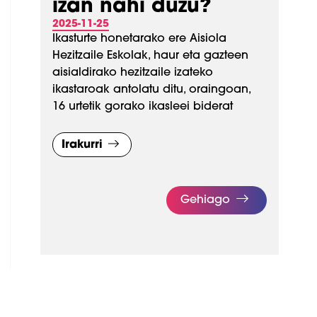
izan nahi duzu?
2025-11-25
Ikasturte honetarako ere Aisiola
Hezitzaile Eskolak, haur eta gazteen
aisialdirako hezitzaile izateko
ikastaroak antolatu ditu, oraingoan,
16 urtetik gorako ikasleei biderat
Irakurri
Gehiago