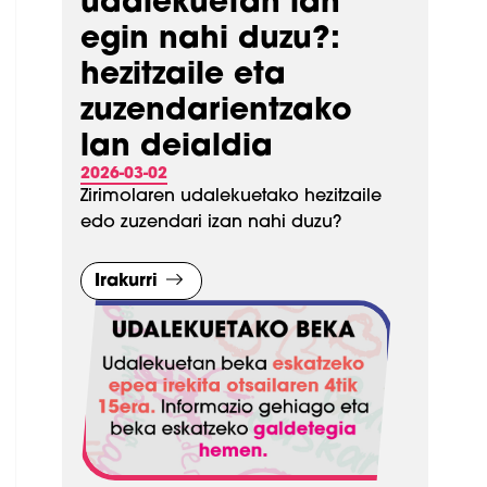
udalekuetan lan
egin nahi duzu?:
hezitzaile eta
zuzendarientzako
lan deialdia
2026-03-02
Zirimolaren udalekuetako hezitzaile
edo zuzendari izan nahi duzu?
Irakurri