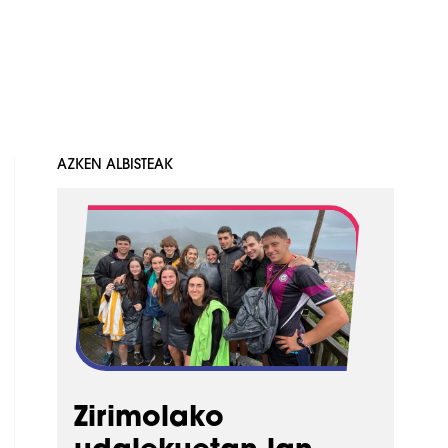
AZKEN ALBISTEAK
Zirimolako