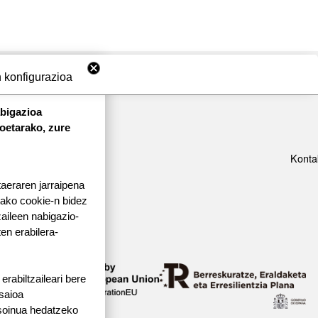
 konfigurazioa
abigazioa
koetarako, zure
Konta
taeraren jarraipena
tako cookie-n bidez
aileen nabigazio-
ten erabilera-
rabiltzaileari bere
 saioa
 soinua hedatzeko