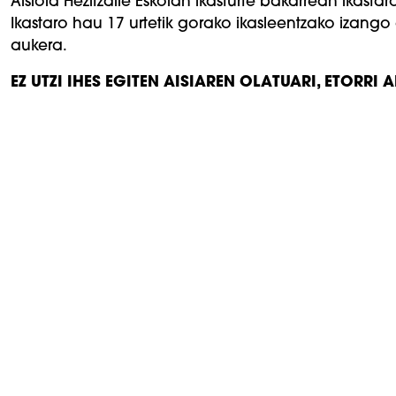
Aisiola Hezitzaile Eskolan ikasturte bakarrean ikas
Ikastaro hau 17 urtetik gorako ikasleentzako izang
aukera.
EZ UTZI IHES EGITEN AISIAREN OLATUARI, ETORRI 