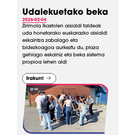
Udalekuetako beka
2026-02-04
Zirimola Ikastolen aisialdi taldeak
uda honetarako euskarazko aisialdi
eskaintza zabalago eta
bidezkoagoa aurkeztu du, plaza
gehiago eskainiz eta beka sistema
propioa lehen aldi
Irakurri