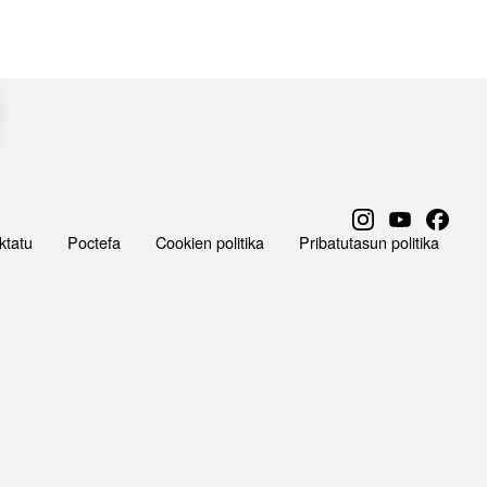
ktatu
Poctefa
Cookien politika
Pribatutasun politika