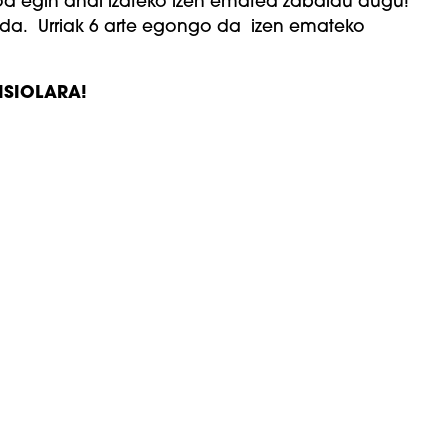
taroa egin ahal izateko izen ematea zabaldu dugu!
o da. Urriak 6 arte egongo da izen emateko
AISIOLARA!