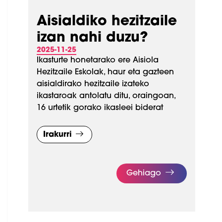
Aisialdiko hezitzaile
izan nahi duzu?
2025-11-25
Ikasturte honetarako ere Aisiola
Hezitzaile Eskolak, haur eta gazteen
aisialdirako hezitzaile izateko
ikastaroak antolatu ditu, oraingoan,
16 urtetik gorako ikasleei biderat
Irakurri
Gehiago