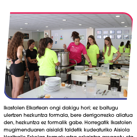
Ikastolen Elkartean ongi dakigu hori; ez baitugu
ulertzen hezkuntza formala, bere derrigorrezko aliatua
den, hezkuntza ez formalik gabe. Horregatik Ikastolen
mugimenduaren aisialdi taldetik kudeaturiko Aisiola