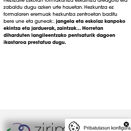
Hezitzaile Eskolan formakuntza eskaintza areagotu eta
zabaldu dugu azken urte hauetan. Hezkuntza ez
formalaren eremuak hezkuntza zentroetan baditu
bere une eta guneak:.
jangela eta eskolaz kanpoko
ekintza eta jarduerak, zaintzak… Horretan
diharduten langileentzako pentsaturik dagoen
ikastaroa prestatua dugu.
Pribatutasun konfigura