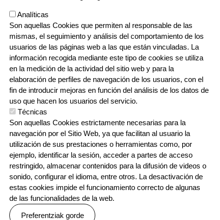
EUSKAL HERRIKO IKASTOLAK - ZIRIMOLA AISIALDI TALDEA
Analíticas
Errotazar bidea, 126 - 20018 Donostia.
Son aquellas Cookies que permiten al responsable de las
943 445 108
zirimola@ikastolak.eus
mismas, el seguimiento y análisis del comportamiento de los
usuarios de las páginas web a las que están vinculadas. La
información recogida mediante este tipo de cookies se utiliza
en la medición de la actividad del sitio web y para la
Contacto
Poctefa
Política de cookies
elaboración de perfiles de navegación de los usuarios, con el
Política de privacidad
fin de introducir mejoras en función del análisis de los datos de
uso que hacen los usuarios del servicio.
Técnicas
Son aquellas Cookies estrictamente necesarias para la
navegación por el Sitio Web, ya que facilitan al usuario la
utilización de sus prestaciones o herramientas como, por
ejemplo, identificar la sesión, acceder a partes de acceso
restringido, almacenar contenidos para la difusión de videos o
sonido, configurar el idioma, entre otros. La desactivación de
estas cookies impide el funcionamiento correcto de algunas
de las funcionalidades de la web.
Preferentziak gorde