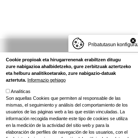
Pribatutasun konfigura
Cookie propioak eta hirugarrenenak erabiltzen ditugu
zure nabigazioa ahalbidetzeko, gure zerbitzuak aztertzeko
eta helburu analitikoetarako, zure nabigazio-datuak
aztertuta.
Informazio gehiago
EUSKAL HERRIKO IKASTOLAK - ZIRIMOLA AISIALDI TALDEA
Analíticas
Errotazar bidea, 126 - 20018 Donostia.
Son aquellas Cookies que permiten al responsable de las
943 445 108
zirimola@ikastolak.eus
mismas, el seguimiento y análisis del comportamiento de los
usuarios de las páginas web a las que están vinculadas. La
información recogida mediante este tipo de cookies se utiliza
en la medición de la actividad del sitio web y para la
Contacto
Poctefa
Política de cookies
elaboración de perfiles de navegación de los usuarios, con el
Política de privacidad