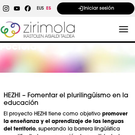
Pasar al contenido principal
Iniciar sesión
EUS
ES
Poctefa
HEZHI – Fomentar el plurilingüismo en la
educación
El proyecto HEZHI tiene como objetivo
promover
la enseñanza y el aprendizaje de las lenguas
del territorio
, superando la barrera lingüística